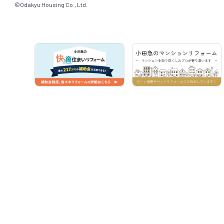
©Odakyu Housing Co., Ltd.