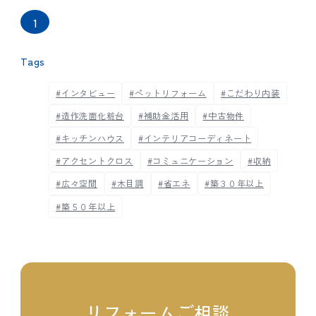
1
Tags
#インタビュー
#ペットリフォーム
#こだわり内装
#造作洗面化粧台
#補助金活用
#中古物件
#キッチンハウス
#インテリアコーディネート
#アクセントクロス
#コミュニケーション
#収納
#広々空間
#木目調
#省エネ
#築３０年以上
#築５０年以上
リフォームご相談