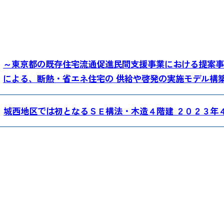
～東京都の既存住宅流通促進民間支援事業における提案事
による、断熱・省エネ住宅の 供給や啓発の実施モデル構築を
城西地区では初となるＳＥ構法・木造４階建 ２０２３年４月竣工