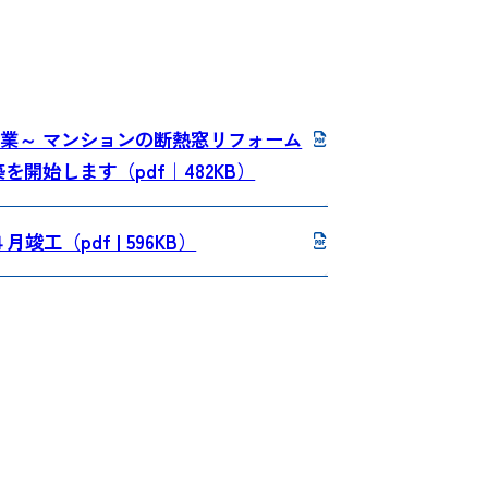
業～ マンションの断熱窓リフォーム
開始します（pdf｜482KB）
（pdf | 596KB）