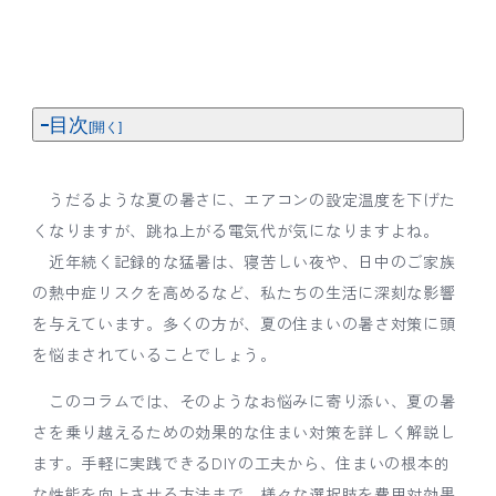
目次
夏の住まいの悩み「暑さ」と「電気代」を解決し
うだるような夏の暑さに、エアコンの設定温度を下げた
たいあなたへ
くなりますが、跳ね上がる電気代が気になりますよね。
なぜ家の中はこんなに暑くなる？主な3つの原因
近年続く記録的な猛暑は、寝苦しい夜や、日中のご家族
【費用別】住まいの暑さ対策を徹底比較！
の熱中症リスクを高めるなど、私たちの生活に深刻な影響
【目的別】最適な暑さ対策の選び方
を与えています。多くの方が、夏の住まいの暑さ対策に頭
暑さ対策で失敗しないための注意点
を悩まされていることでしょう。
まとめ：費用対効果の高い暑さ対策で、快適で経
このコラムでは、そのようなお悩みに寄り添い、夏の暑
済的な夏を
さを乗り越えるための効果的な住まい対策を詳しく解説し
ます。手軽に実践できるDIYの工夫から、住まいの根本的
な性能を向上させる方法まで、様々な選択肢を費用対効果