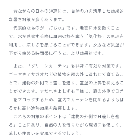
昔ながらの日本の知恵には、自然の力を活用した効果的
な暑さ対策が多くあります。
代表的なものが「打ち水」です。地面に水を撒くこと
で、水が蒸発する際に周囲の熱を奪う「気化熱」の原理を
利用し、涼しさを感じることができます。夕方など気温が
下がり始める時間帯に行うと、より効果的です。
また、「グリーンカーテン」も非常に有効な対策です。
ゴーヤやアサガオなどの植物を窓の外に這わせて育てるこ
とで、建物の外側で日差しを遮り、室温の上昇を抑えるこ
とができます。すだれやよしずも同様に、窓の外側で日差
しをブロックするため、室内でカーテンを閉めるよりもは
るかに高い遮熱効果を発揮します。
これらの対策のポイントは「建物の外側で日差しを遮
る」ことにあり、自然の力を借りながら環境にも優しく、
涼しい住まいを実現できるでしょう。