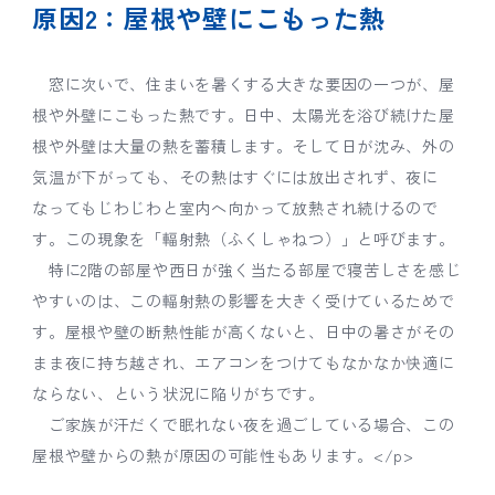
原因2：屋根や壁にこもった熱
窓に次いで、住まいを暑くする大きな要因の一つが、屋
根や外壁にこもった熱です。日中、太陽光を浴び続けた屋
根や外壁は大量の熱を蓄積します。そして日が沈み、外の
気温が下がっても、その熱はすぐには放出されず、夜に
なってもじわじわと室内へ向かって放熱され続けるので
す。この現象を「輻射熱（ふくしゃねつ）」と呼びます。
特に2階の部屋や西日が強く当たる部屋で寝苦しさを感じ
やすいのは、この輻射熱の影響を大きく受けているためで
す。屋根や壁の断熱性能が高くないと、日中の暑さがその
まま夜に持ち越され、エアコンをつけてもなかなか快適に
ならない、という状況に陥りがちです。
ご家族が汗だくで眠れない夜を過ごしている場合、この
屋根や壁からの熱が原因の可能性もあります。</p>