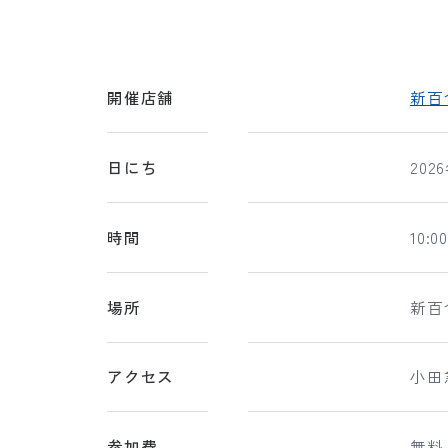
開催店舗
新百
日にち
20
時間
10:0
場所
新百
アクセス
小田
参加費
無料