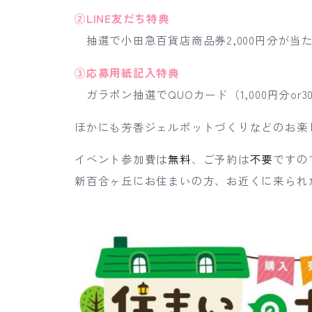
②LINE友だち特典
抽選で小田急百貨店商品券2,000円分が当
③応募用紙記入特典
ガラポン抽選でQUOカード（1,000円分o
ほかにも芳香ジェルポットづくりなどのお楽
イベント参加費は
無料
、ご予約は
不要
ですの
新百合ヶ丘にお住まいの方、お近くに来られ