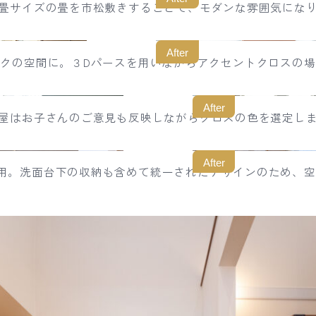
畳サイズの畳を市松敷きすることで、モダンな雰囲気にな
After
クの空間に。３Dパースを用いながらアクセントクロスの
After
屋はお子さんのご意見も反映しながらクロスの色を選定し
After
台を採用。洗面台下の収納も含めて統一されたデザインのため