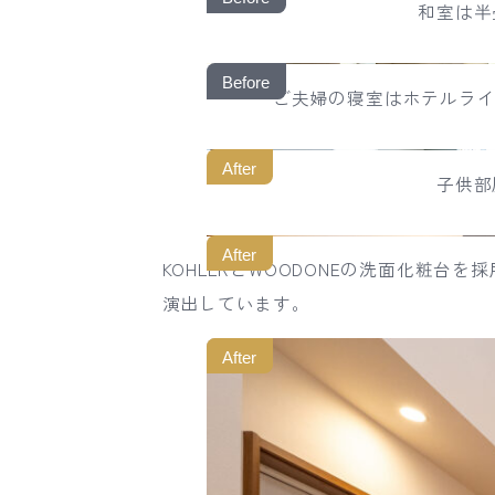
和室は半
Before
ご夫婦の寝室はホテルライ
After
子供部
After
KOHLERとWOODONEの洗面化粧
演出しています。
After