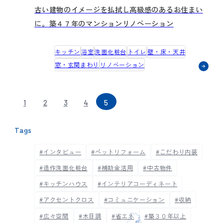
古い建物のイメージを払拭し高級感のあるお住まい
に。築４７年のマンションリノベーション
キッチン
浴室
洗面化粧台
トイレ
壁・床・天井
窓・玄関まわり
リノベーション
1
2
3
4
5
Tags
#インタビュー
#ペットリフォーム
#こだわり内装
#造作洗面化粧台
#補助金活用
#中古物件
#キッチンハウス
#インテリアコーディネート
#アクセントクロス
#コミュニケーション
#収納
#広々空間
#木目調
#省エネ
#築３０年以上