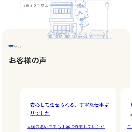
#築５０年以上
お客様の声
安心して任せられる、丁寧な仕事ぶ
りでした
天候の悪い中でも丁寧に作業していただ
こ