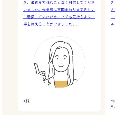
き、最後まで休むことなく対応してくださ
き
いました。作業後は玄関まわりまできれい
え
に清掃していただき、とても気持ちよく工
し
事を終えることができました。
ル
また、仕上がりの細かな部分までしっかり
も
確認し、納得のいく状態になるまで職人さ
んへ指示・対応してくださる姿勢に安心感
がありました。細部まで配慮していただ
き、安心してお任せすることができまし
た。
工事後には近所の方からもリフォームにつ
いて尋ねられ、自信を持っておすすめする
ことができました。改めて、リフォームを
して本当に良かったと感じています。あり
K様
M
がとうございました。
リ