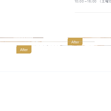
10:00～18:00 （
After
After
例