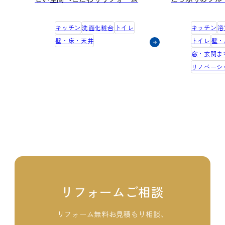
キッチン
洗面化粧台
トイレ
キッチン
浴
壁・床・天井
トイレ
壁・
窓・玄関ま
リノベーシ
リフォームご相談
リフォーム無料お見積もり相談、